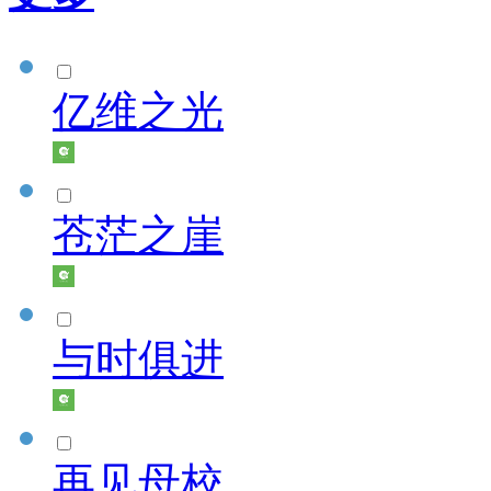
亿维之光
苍茫之崖
与时俱进
再见母校