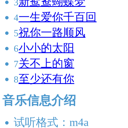
新鸳鸯蝴蝶梦
3
一生爱你千百回
4
祝你一路顺风
5
小小的太阳
6
关不上的窗
7
至少还有你
8
音乐信息介绍
试听格式：m4a