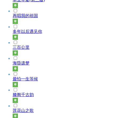
再唱我的祖国
多年以后遇见你
三百公里
海昏遗梦
最怕一生等候
滕阁千古韵
莲花山之歌