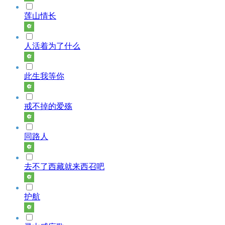
莲山情长
人活着为了什么
此生我等你
戒不掉的爱殇
同路人
去不了西藏就来西召吧
护航