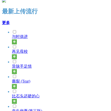
最新上传流行
更多
与时俱进
再见母校
异脉手足情
撕裂 (Tear)
比石头还硬的心
幸生华夏(第三版)