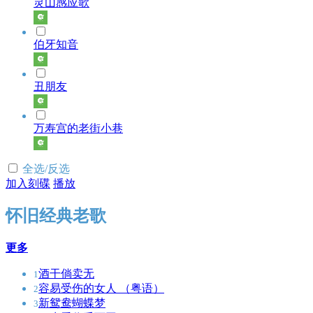
灵山感应歌
伯牙知音
丑朋友
万寿宫的老街小巷
全选/反选
加入刻碟
播放
怀旧经典老歌
更多
酒干倘卖无
1
容易受伤的女人 （粤语）
2
新鸳鸯蝴蝶梦
3