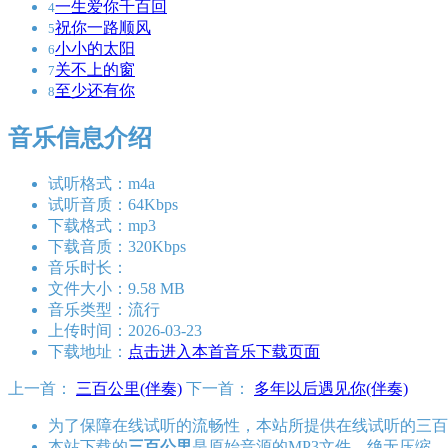
一生爱你千百回
4
祝你一路顺风
5
小小的太阳
6
关不上的窗
7
至少还有你
8
音乐信息介绍
试听格式：m4a
试听音质：64Kbps
下载格式：mp3
下载音质：320Kbps
音乐时长：
文件大小：9.58 MB
音乐类型：流行
上传时间：2026-03-23
下载地址：
点击进入本首音乐下载页面
上一首：
三百公里(伴奏)
下一首：
多年以后遇见你(伴奏)
为了保障在线试听的流畅性，本站所提供在线试听的三百
本站下载的
三百公里
是原始音源的MP3文件，绝无压缩，比