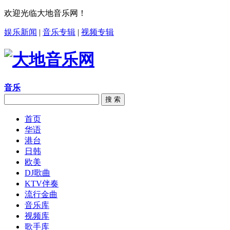
欢迎光临大地音乐网！
娱乐新闻
|
音乐专辑
|
视频专辑
音乐
搜 索
首页
华语
港台
日韩
欧美
DJ歌曲
KTV伴奏
流行金曲
音乐库
视频库
歌手库