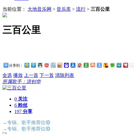
当前位置：
大地音乐网
>
音乐库
>
流行
>
三百公里
三百公里
分享到：
全选
播放
上一首
下一首
清除列表
所属歌手：洪钊华
0
关注
6
粉丝
197
分享
→专辑、歌手推荐位⑩
→专辑、歌手推荐位⑩