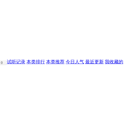
试听记录
本类排行
本类推荐
今日人气
最近更新
我收藏的
0