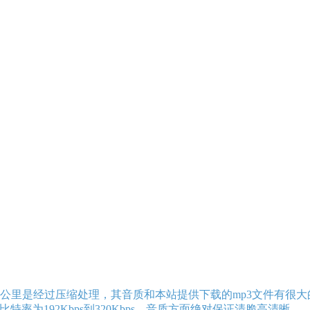
公里是经过压缩处理，其音质和本站提供下载的mp3文件有很大
特率为192Kbps到320Kbps，音质方面绝对保证清脆高清晰。